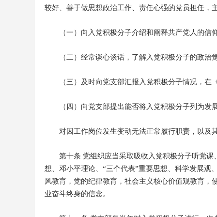
较好、善于做思想政治工作、责任心强的党员担任，
（一）向入党积极分子介绍和阐释共产党人的信
（二）经常谈心谈话，了解入党积极分子的政治
（三）及时向党支部汇报入党积极分子情况，在
（四）向党支部提出能否将入党积极分子列为发
对因工作岗位发生变动无法正常履行职责，以及
第十条 党组织应当采取吸收入党积极分子听党
想、邓小平理论、“三个代表”重要思想、科学发展观
风教育，党的纪律教育，社会主义核心价值观教育，
业奋斗终身的信念。