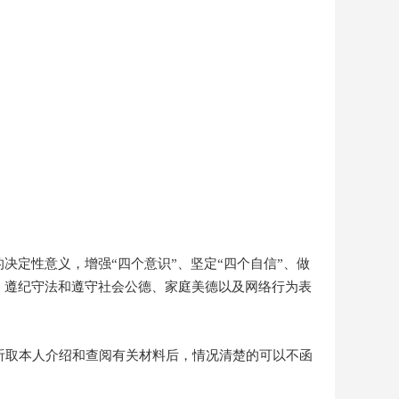
。
决定性意义，增强“四个意识”、坚定“四个自信”、做
；遵纪守法和遵守社会公德、家庭美德以及网络行为表
听取本人介绍和查阅有关材料后，情况清楚的可以不函