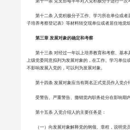
第十一条 党支部每半年对入党积极分子进行一
第十二条 入党积极分子工作、学习所在单位或
子培养考察登记表》等材料转交现单位或者居住地党
第三章 发展对象的确定和考察
第十三条 对经过一年以上培养教育和考察、基
上级党委同意拟列为发展对象的，在工作、学习单位
不影响发展入党的，可以列为发展对象。
第十四条 发展对象应当有两名正式党员作入党介
受警告、严重警告、撤销党内职务处分在影响期
第十五条 入党介绍人的主要任务是：
（一）向发展对象解释党的纲领、章程，说明党