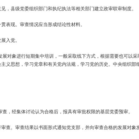
意见，县级党委组织部门和执纪执法等相关部门建立政审联审制度。
一贯表现。审查情况应当形成结论性材料。
发展入党。
对发展对象进行短期集中培训，一般采取线下方式，根据需要也可以采
会主义思想，学习党章和有关党内法规，学习党的历史。中央组织部
。
审查，经集体讨论认为合格后，报具有审批权限的基层党委预审。
行审查。审查结果以书面形式通知党支部，并向审查合格的发展对象