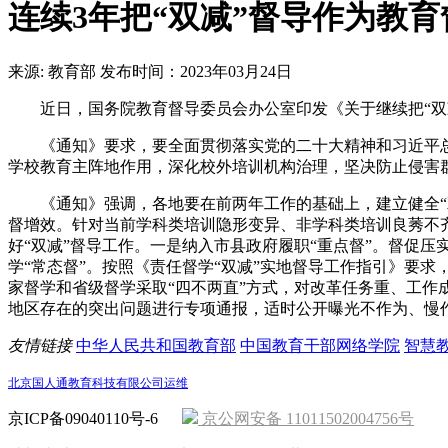
连续3年把“双减”督导作为教育
来源: 教育部
发布时间：2023年03月24日
近日，国务院教育督导委员会办公室印发《关于继续把“双减
《通知》要求，要全面贯彻落实党的二十大精神和习近平
学校教育主阵地作用，深化校外培训机构治理，坚决防止侵害
《通知》强调，各地要在前两年工作的基础上，建立健全
督增效。针对当前学科类培训隐形变异、非学科类培训良莠不
好“双减”督导工作。一是纳入市县政府履职“重点督”。督促
学“常态督”。按照《责任督学“双减”实地督导工作指引》要
家督学和省级督学采取“四不两直”方式，对改革任务重、工作
地区存在的突出问题进行专项通报，适时公开曝光不作为、慢
友情链接
中华人民共和国教育部
中国教育干部网络学院
智慧
北京国人通教育科技有限公司运维
京ICP备09040110号-6
京公网安备 11011502004756号