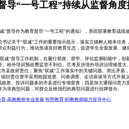
督导“一号工程”持续从监督角度
”督导作为教育督导“一号工程”的通知》，系统部署教育战线做好
总书记关于“双减”工作的重要指示批示，落实立德树人根本任务
群众利益行为，推动形成良好教育生态，促进学生全面发展、健
“双减”督导工作机制，在履行督政、督学、评估监测职能中，创
齐、校外培训预收费监管不到位、艺考及涉境外培训治理难度大
压实市县政府责任，聚焦“双减”工作落实中的关键问题、突出矛
求，组织责任督学采用校园巡查、问卷调查、走访座谈等方式开展
成效差、投诉问题多的市县进行专项督查；四是加大通报问责力度
作为等典型问题，对群众反映强烈的典型问题进行挂牌督办。
教育-高教教师专业发展
智慧教育-职教教师能力提升中心