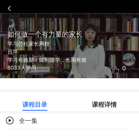
如何做一个有力量的家长
学习公社家长网校
吕萍
学习有效期：随到随学，长期有效
0
8033人学习
课程目录
课程详情
全一集