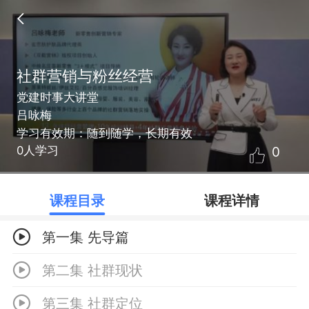
社群营销与粉丝经营
党建时事大讲堂
吕咏梅
学习有效期：随到随学，长期有效
0
0人学习
课程目录
课程详情
第一集 先导篇
第二集 社群现状
第三集 社群定位