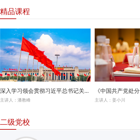
精品课程
深入学习领会贯彻习近平总书记关于发展新质生产力的重要论述
主讲人：潘教峰
主讲人：姜小川
二级党校